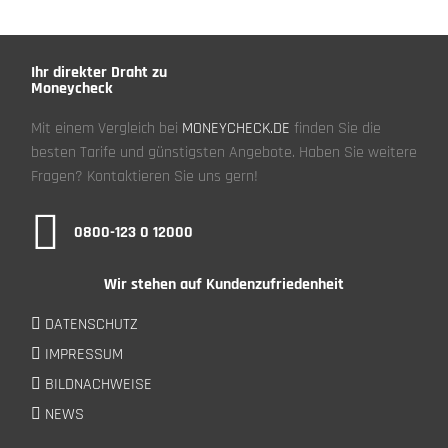
Ihr direkter Draht zu
Moneycheck
Mit einem Vergleich bei
MONEYCHECK.DE
finden Sie die
besten Tarife und günstigsten Angebote. Haben Sie weitere
Fragen? Kontaktieren Sie uns gern!
0800-123 0 12000
Wir stehen auf Kundenzufriedenheit
DATENSCHUTZ
IMPRESSUM
BILDNACHWEISE
NEWS