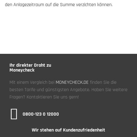
den Anlagezeitraum auf die Summe verzichten können.
Ihr direkter Draht zu
Moneycheck
Mit einem Vergleich bei
MONEYCHECK.DE
finden Sie die
besten Tarife und günstigsten Angebote. Haben Sie weitere
Fragen? Kontaktieren Sie uns gern!
0800-123 0 12000
Wir stehen auf Kundenzufriedenheit