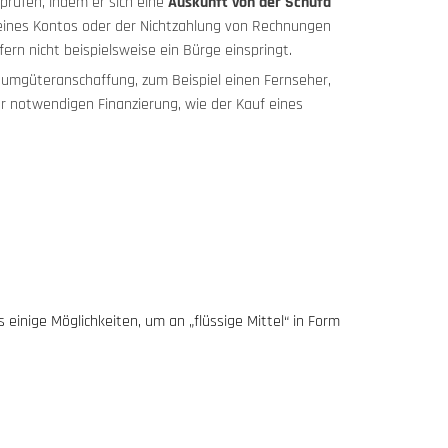
 prüfen, indem er sich eine
Auskunft von der Schufa
seines Kontos oder der Nichtzahlung von Rechnungen
ern nicht beispielsweise ein Bürge einspringt.
nsumgüteranschaffung, zum Beispiel einen Fernseher,
ner notwendigen Finanzierung, wie der Kauf eines
inige Möglichkeiten, um an „flüssige Mittel“ in Form