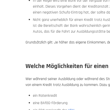
In der Regel wird eine Bank vor der Vergabe von 
einholt. Dieses Vorgehen dient der Kreditanstal
einen negativen Schufa-Eintrag hat, der sollte da
Nicht ganz unerheblich für einen Kredit trotz Aus
ist die Bereitschaft der Bank wahrscheinlich geri
Autos, das für die Fahrt zur Ausbildungsstätte be
Grundsätzlich gilt: Je höher das eigene Einkommen, de
Welche Möglichkeiten für einen 
Wer während seiner Ausbildung oder während des Studi
von einem Kredit trotz Ausbildung zu kommen. Dazu 
ein Ratenkredit
eine BAföG-Förderung