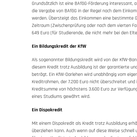
Grundsätzlich ist eine BAföG-Förderung interessant, a
die Vergabe von BAföG in der Regel nach dem Einkomme
werden. Übersteigt das Einkommen eine bestimmte 
Zeitraum (Zwischenprüfung oder nach dem vierten Fach
649 Euro (für Studierende, die nicht mehr bei den Elt
Ein Bildungskredit der KfW
Als sogenannter Bildungskredit wird von der KfW-Bank 
diesem Kredit trotz Ausbildung ist der garantierte un
beträgt. Ein KfW-Darlehen wird unabhängig vom eige
Kreditrahmen, der 7.200 Euro nicht überschreitet un
Kreditsumme von höchstens 3.600 Euro zur Verfügung g
eines Studiums gewährt wird.
Ein Dispokredit
Mit einem Dispokredit als Kredit trotz Ausbildung er
überziehen kann. Auch wenn auf diese Weise schnell 