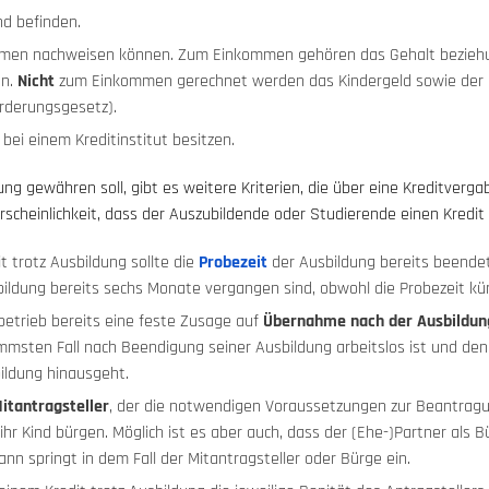
nd befinden.
ommen nachweisen können. Zum Einkommen gehören das Gehalt bezieh
en.
Nicht
zum Einkommen gerechnet werden das Kindergeld sowie der Bi
rderungsgesetz).
bei einem Kreditinstitut besitzen.
dung gewähren soll, gibt es weitere Kriterien, die über eine Kreditve
rscheinlichkeit, dass der Auszubildende oder Studierende einen Kredit 
t trotz Ausbildung sollte die
Probezeit
der Ausbildung bereits beendet 
bildung bereits sechs Monate vergangen sind, obwohl die Probezeit kür
etrieb bereits eine feste Zusage auf
Übernahme
nach der Ausbildun
msten Fall nach Beendigung seiner Ausbildung arbeitslos ist und den K
bildung hinausgeht.
itantragsteller
, der die notwendigen Voraussetzungen zur Beantragung
r ihr Kind bürgen. Möglich ist es aber auch, dass der (Ehe-)Partner als
nn springt in dem Fall der Mitantragsteller oder Bürge ein.