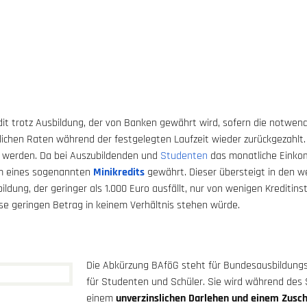
edit trotz Ausbildung, der von Banken gewährt wird, sofern die notwend
hen Raten während der festgelegten Laufzeit wieder zurückgezahlt. 
gt werden. Da bei Auszubildenden und
Studenten
das monatliche Einkomm
orm eines sogenannten
Minikredits
gewährt. Dieser übersteigt in den w
sbildung, der geringer als 1.000 Euro ausfällt, nur von wenigen Krediti
se geringen Betrag in keinem Verhältnis stehen würde.
Die Abkürzung BAföG steht für Bundesausbildungs
für Studenten und Schüler. Sie wird während des
einem
unverzinslichen Darlehen und einem Zusch