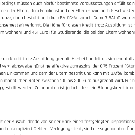
llerdings müssen auch hierfür bestimmte Voraussetzungen erfüllt sein. 
n der Eltern, dem Familienstand der Eltern sowie nach Geschwistern, 
Grenze, dann besteht auch kein BAföG-Anspruch. Gemäß BAföG werd
semester) verlangt. Die Höhe für diesen Kredit trotz Ausbildung ist 
ern wohnen) und 451 Euro (für Studierende, die bei den Eltern wohnen)
ein Kredit trotz Ausbildung gezahlt. Hierbei handelt es sich ebenfalls
d vergleichsweise günstige effektive Jahreszins, der 0,75 Prozent (St
nen Einkommen und dem der Eltern gezahlt und kann mit BAföG kombin
d in monatlichen Raten zwischen 100 bis 300 Euro ausgezahlt wird. Fü
estellt werden. Zu beachten ist jedoch, dass ein Bildungskredit imme
hält der Auszubildende von seiner Bank einen festgelegten Disposition
und unkompliziert Geld zur Verfügung steht, sind die sogenannten Übe