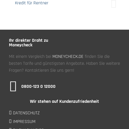
Kredit für Rentner
Ihr direkter Draht zu
Moneycheck
Mit einem Vergleich bei
MONEYCHECK.DE
finden Sie die
besten Tarife und günstigsten Angebote. Haben Sie weitere
Fragen? Kontaktieren Sie uns gern!
0800-123 0 12000
Wir stehen auf Kundenzufriedenheit
DATENSCHUTZ
IMPRESSUM