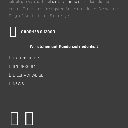
Mit einem Vergleich bei
MONEYCHECK.DE
finden Sie die
besten Tarife und günstigsten Angebote. Haben Sie weitere
Fragen? Kontaktieren Sie uns gern!
0800-123 0 12000
Wir stehen auf Kundenzufriedenheit
DATENSCHUTZ
IMPRESSUM
BILDNACHWEISE
NEWS