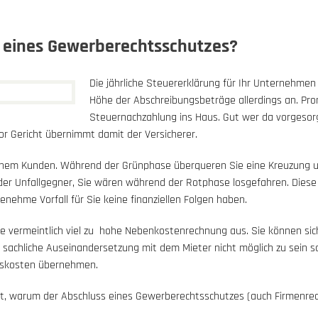
s eines Gewerberechtsschutzes?
Die jährliche Steuererklärung für Ihr Unternehmen
Höhe der Abschreibungsbeträge allerdings an. Prom
Steuernachzahlung ins Haus. Gut wer da vorgesor
or Gericht übernimmt damit der Versicherer.
einem Kunden. Während der Grünphase überqueren Sie eine Kreuzung
der Unfallgegner, Sie wären während der Rotphase losgefahren. Dies
nehme Vorfall für Sie keine finanziellen Folgen haben.
ne vermeintlich viel zu hohe Nebenkostenrechnung aus. Sie können sich
sachliche Auseinandersetzung mit dem Mieter nicht möglich zu sein sch
ltskosten übernehmen.
eigt, warum der Abschluss eines Gewerberechtsschutzes (auch Firmenrec