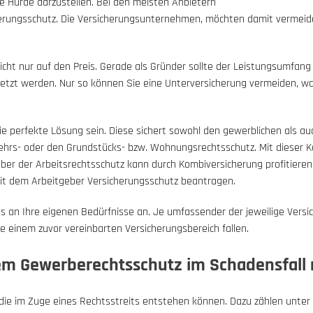
te Hürde darzustellen. Bei den meisten Anbietern
herungsschutz. Die Versicherungsunternehmen, möchten damit vermeid
ht nur auf den Preis. Gerade als Gründer sollte der Leistungsumfang s
zt werden. Nur so können Sie eine Unterversicherung vermeiden, was
e perfekte Lösung sein. Diese sichert sowohl den gewerblichen als au
kehrs- oder den Grundstücks- bzw. Wohnungsrechtsschutz. Mit dieser 
Aber der Arbeitsrechtsschutz kann durch Kombiversicherung profitieren
mit dem Arbeitgeber Versicherungsschutz beantragen.
s an Ihre eigenen Bedürfnisse an. Je umfassender der jeweilige Versi
die einem zuvor vereinbarten Versicherungsbereich fallen.
em Gewerberechtsschutz im Schadensfall 
die im Zuge eines Rechtsstreits entstehen können. Dazu zählen unter