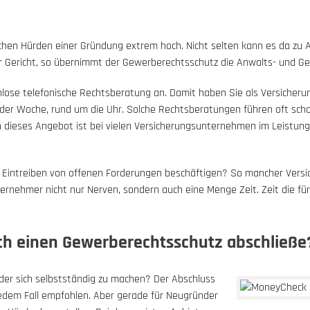
chen Hürden einer Gründung extrem hoch. Nicht selten kann es da z
or Gericht, so übernimmt der Gewerberechtsschutz die Anwalts- und Ge
nlose telefonische Rechtsberatung an. Damit haben Sie als Versicher
der Woche, rund um die Uhr. Solche Rechtsberatungen führen oft schon 
auch dieses Angebot ist bei vielen Versicherungsunternehmen im Leist
m Eintreiben von offenen Forderungen beschäftigen? So mancher Versic
rnehmer nicht nur Nerven, sondern auch eine Menge Zeit. Zeit die fü
 ich einen Gewerberechtsschutz abschließe
der sich selbstständig zu machen? Der Abschluss
jedem Fall empfohlen. Aber gerade für Neugründer