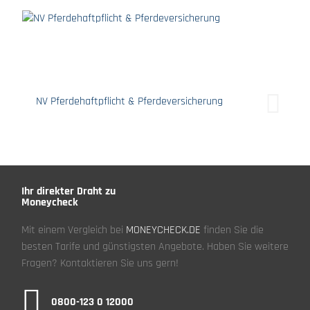
NV Pferdehaftpflicht & Pferdeversicherung
Ihr direkter Draht zu
Moneycheck
Mit einem Vergleich bei
MONEYCHECK.DE
finden Sie die
besten Tarife und günstigsten Angebote. Haben Sie weitere
Fragen? Kontaktieren Sie uns gern!
0800-123 0 12000