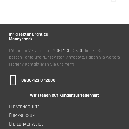
Ihr direkter Draht zu
Moneycheck
Mit einem Vergleich bei
MONEYCHECK.DE
finden Sie die
besten Tarife und günstigsten Angebote. Haben Sie weitere
Fragen? Kontaktieren Sie uns gern!
0800-123 0 12000
Wir stehen auf Kundenzufriedenheit
DATENSCHUTZ
IMPRESSUM
BILDNACHWEISE