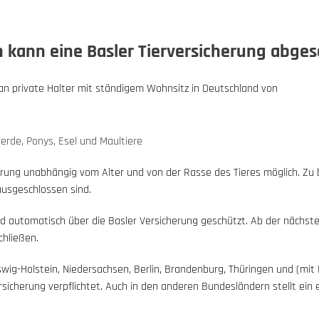
 kann eine Basler Tierversicherung abge
ch an private Halter mit ständigem Wohnsitz in Deutschland von
ferde, Ponys, Esel und Maultiere
cherung unabhängig vom Alter und von der Rasse des Tieres möglich. Zu 
ausgeschlossen sind.
d automatisch über die Basler Versicherung geschützt. Ab der nächsten
chließen.
wig-Holstein, Niedersachsen, Berlin, Brandenburg, Thüringen und (mit
ersicherung verpflichtet. Auch in den anderen Bundesländern stellt ei