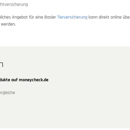
chtversicherung
nliches Angebot für eine Basler
Tierversicherung
kann direkt online übe
t werden.
n
odukte auf moneycheck.de
rgleiche