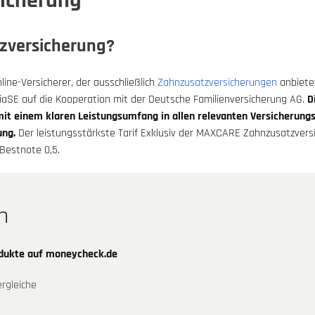
icherung
zversicherung?
ine-Versicherer, der ausschließlich
Zahnzusatzversicherungen
anbiete
aSE auf die Kooperation mit der Deutsche Familienversicherung AG.
D
mit einem klaren Leistungsumfang in allen relevanten Versicherungs
ung.
Der leistungsstärkste Tarif Exklusiv der MAXCARE Zahnzusatzversi
Bestnote 0,5.
n
odukte auf moneycheck.de
rgleiche