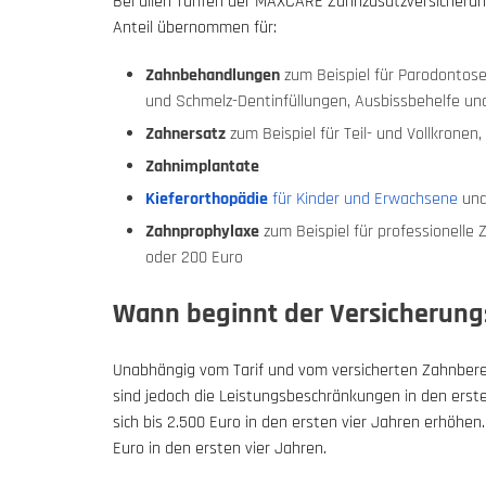
Bei allen Tarifen der MAXCARE Zahnzusatzversicherun
Anteil übernommen für:
Zahnbehandlungen
zum Beispiel für Parodontose-
und Schmelz-Dentinfüllungen, Ausbissbehelfe un
Zahnersatz
zum Beispiel für Teil- und Vollkronen,
Zahnimplantate
Kieferorthopädie
für Kinder und Erwachsene
und
Zahnprophylaxe
zum Beispiel für professionelle 
oder 200 Euro
Wann beginnt der Versicherung
Unabhängig vom Tarif und vom versicherten Zahnberei
sind jedoch die Leistungsbeschränkungen in den erste
sich bis 2.500 Euro in den ersten vier Jahren erhöhe
Euro in den ersten vier Jahren.