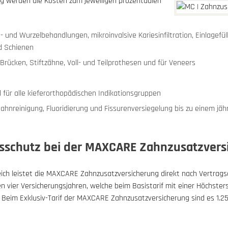
g werden die Kosten zum jeweiligen prozentualen
 und Wurzelbehandlungen, mikroinvalsive Kariesinfiltration, Einlagefül
d Schienen
 Brücken, Stiftzähne, Voll- und Teilprothesen und für Veneers
 für alle kieferorthopädischen Indikationsgruppen
Zahnreinigung, Fluoridierung und Fissurenversiegelung bis zu einem jäh
sschutz bei der MAXCARE Zahnzusatzvers
ch leistet die MAXCARE Zahnzusatzversicherung direkt nach Vertrags
n vier Versicherungsjahren, welche beim Basistarif mit einer Höchste
n. Beim Exklusiv-Tarif der MAXCARE Zahnzusatzversicherung sind es 1.