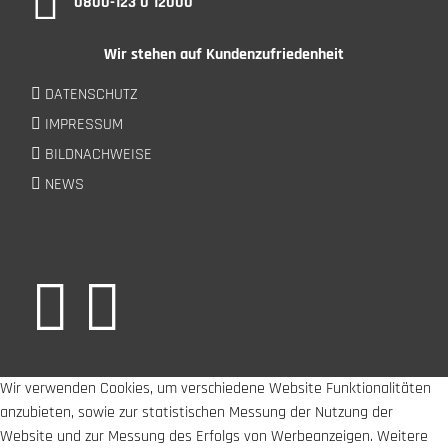
0800-123 0 12000
Wir stehen auf Kundenzufriedenheit
DATENSCHUTZ
IMPRESSUM
BILDNACHWEISE
NEWS
Wir verwenden Cookies, um verschiedene Website Funktionalitäten
anzubieten, sowie zur statistischen Messung der Nutzung der
Website und zur Messung des Erfolgs von Werbeanzeigen. Weitere