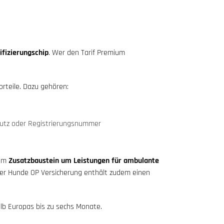
ifizierungschip
. Wer den Tarif Premium
rteile. Dazu gehören:
hutz oder Registrierungsnummer
nem
Zusatzbaustein um Leistungen für ambulante
er Hunde OP Versicherung enthält zudem einen
alb Europas bis zu sechs Monate.