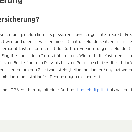
herung
ersicherung?
ehen und plötzlich kann es passieren, dass der geliebte treueste Fre
etzt wird und operiert werden muss. Damit der Hundebesitzer sich in dem
berhaupt leisten kann, bietet die Gothaer Versicherung eine Hunde OP
e Eingriffe durch einen Tierarzt übernimmt. Wie hoch die Kostenerstat
e vom Basis- über den Plus- bis hin zum Premiumschutz – die sich im 
ersicherung um den Zusatzbaustein „Heilbehandlungen“ ergänzt werde
h ambulante und stationäre Behandlungen mit abdeckt.
 Hunde OP Versicherung mit einer Gothaer
Hundehaftpflicht
als wesentli