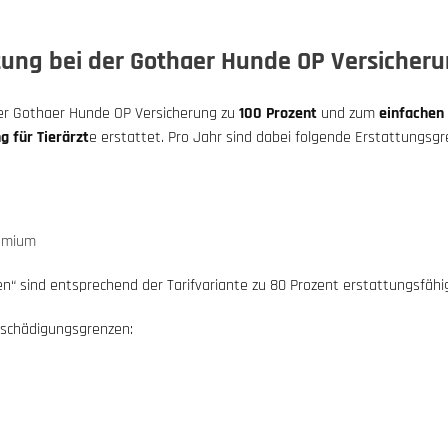
stung bei der Gothaer Hunde OP Versicher
 der Gothaer Hunde OP Versicherung zu
100 Prozent
und zum
einfachen 
 für Tierärzt
e erstattet. Pro Jahr sind dabei folgende Erstattungsg
remium
“ sind entsprechend der Tarifvariante zu 80 Prozent erstattungsfähi
ntschädigungsgrenzen: