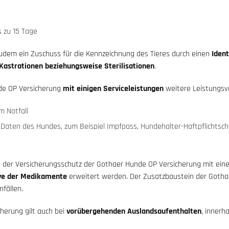
s zu 15 Tage
zudem ein Zuschuss für die Kennzeichnung des Tieres durch einen
Ident
Kastrationen beziehungsweise Sterilisationen
.
de OP Versicherung
mit einigen Serviceleistungen
weitere Leistungsvo
m Notfall
Daten des Hundes, zum Beispiel Impfpass, Hundehalter-Haftpflichtsc
 der Versicherungsschutz der Gothaer Hunde OP Versicherung mit ei
ive der Medikamente
erweitert werden. Der Zusatzbaustein der Gotha
fällen.
herung gilt auch bei
vorübergehenden Auslandsaufenthalten
, innerh