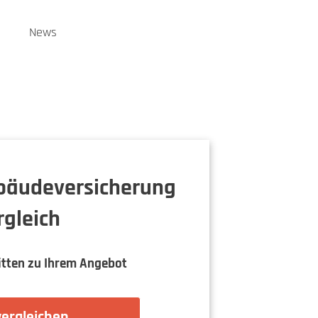
n
News
bäudeversicherung
rgleich
itten zu Ihrem Angebot
vergleichen