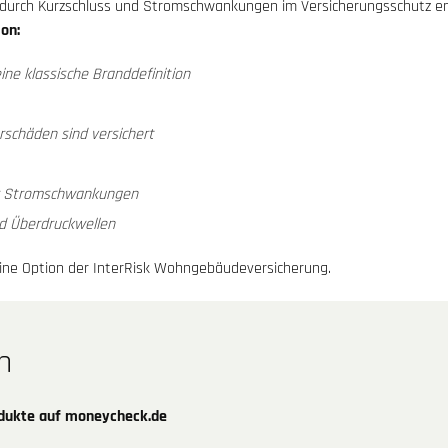
durch Kurzschluss und Stromschwankungen im Versicherungsschutz e
on:
ine klassische Branddefinition
schäden sind versichert
er Stromschwankungen
d Überdruckwellen
eine Option der InterRisk Wohngebäudeversicherung.
n
odukte auf moneycheck.de