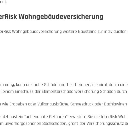
ent.
terRisk Wohngebäudeversicherung
terRisk Wohngebäudeversicherung weitere Bausteine zur individuellen
mung, kann das hohe Schäden nach sich ziehen, die nicht durch die 
ei einem Einschluss der Elementarschadenversicherung Schäden durch
wie Erdbeben oder Vulkanausbrüche, Schneedruck oder Dachlawinen
usatzbaustein “unbenannte Gefahren“ erweitern Sie die InterRisk Woh
em unvorhergesehenen Sachschaden, greift der Versicherungsschutz d