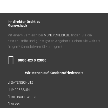
Ihr direkter Draht zu
Moneycheck
Mit einem Vergleich bei
MONEYCHECK.DE
finden Sie die
besten Tarife und günstigsten Angebote. Haben Sie weitere
Fragen? Kontaktieren Sie uns gern!
0800-123 0 12000
Wir stehen auf Kundenzufriedenheit
DATENSCHUTZ
IMPRESSUM
BILDNACHWEISE
NEWS