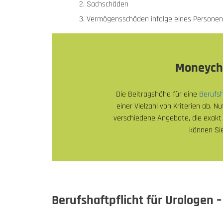
Sachschäden
Vermögensschäden infolge eines Personen
Moneyche
Die Beitragshöhe für eine
Berufsh
einer Vielzahl von Kriterien ab. N
verschiedene Angebote, die exakt 
können Sie
Berufshaftpflicht für Urologen 