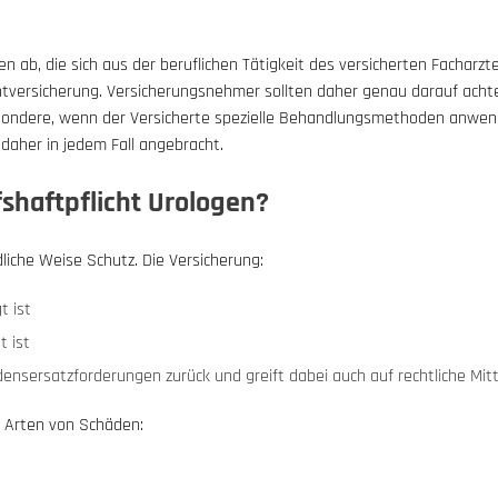
ken ab, die sich aus der beruflichen Tätigkeit des versicherten Facharz
tversicherung. Versicherungsnehmer sollten daher genau darauf achten
esondere, wenn der Versicherte spezielle Behandlungsmethoden anwende
daher in jedem Fall angebracht.
shaftpflicht Urologen?
liche Weise Schutz. Die Versicherung:
t ist
t ist
sersatzforderungen zurück und greift dabei auch auf rechtliche Mitt
ei Arten von Schäden: