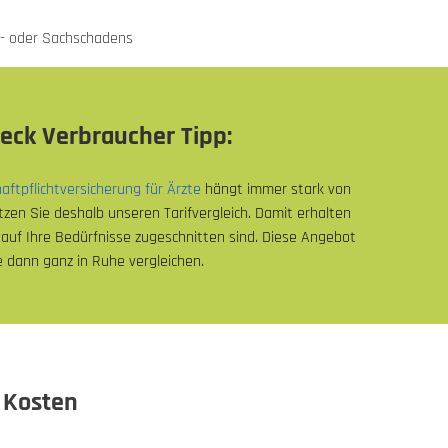
- oder Sachschadens
ck Verbraucher Tipp:
aftpflichtversicherung für Ärzte
hängt immer stark von
utzen Sie deshalb unseren Tarifvergleich. Damit erhalten
auf Ihre Bedürfnisse zugeschnitten sind. Diese Angebot
 dann ganz in Ruhe vergleichen.
– Kosten