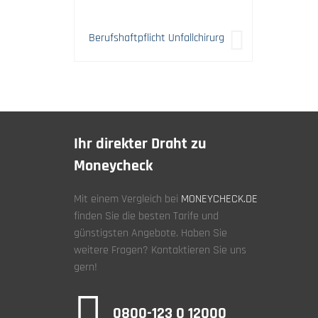
Berufshaftpflicht Unfallchirurg
Ihr direkter Draht zu
Moneycheck
Mit einem Vergleich bei
MONEYCHECK.DE
finden Sie die besten Tarife und
günstigsten Angebote. Haben Sie
weitere Fragen? Kontaktieren Sie uns
gern!
0800-123 0 12000