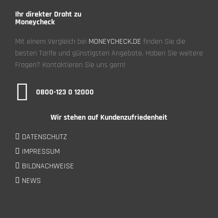
Ihr direkter Draht zu
Moneycheck
Mit einem Vergleich bei
MONEYCHECK.DE
finden Sie die
besten Tarife und günstigsten Angebote. Haben Sie weitere
Fragen? Kontaktieren Sie uns gern!
0800-123 0 12000
Wir stehen auf Kundenzufriedenheit
DATENSCHUTZ
IMPRESSUM
BILDNACHWEISE
NEWS