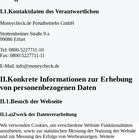
I.1.
Kontaktdaten des Verantwortlichen
Moneycheck.de Portalbetriebs GmbH
Stotternheimer Straße 9 a
99086 Erfurt
Tel: 0800-5227711-10
Fax: 0800-5227711-11
E-Mail: info@moneycheck.de
II.
Konkrete Informationen zur Erhebung
von personenbezogenen Daten
II.1.
Besuch der Webseite
II.1.a)
Zweck der Datenverarbeitung
Wir verwenden Cookies, um verschiedene Website Funktionalitäten
Bei jedem Zugriff eines Nutzers auf eine Seite unseres Angebots und
anzubieten, sowie zur statistischen Messung der Nutzung der Website
bei jedem Aufruf einer auf der Internetpräsenz hinterlegten Datei
und zur Messung des Erfolgs von Werbeanzeigen. Weitere
werden Zugriffsdaten über diesen Vorgang in einer Protokolldatei